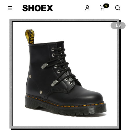
0
1
/
9