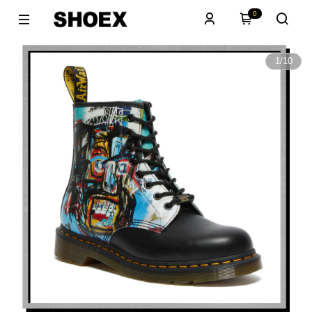
0
1
/
10