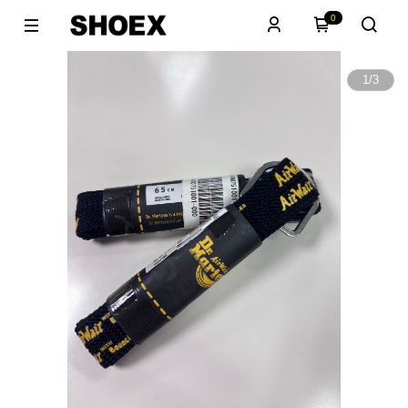
0
1
/
3