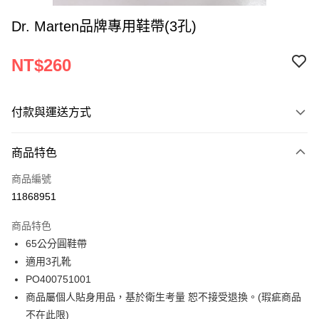
Dr. Marten品牌專用鞋帶(3孔)
NT$260
付款與運送方式
付款方式
商品特色
信用卡一次付款
商品編號
ATM付款
11868951
運送方式
商品特色
65公分圓鞋帶
宅配
適用3孔靴
每筆NT$120
PO400751001
商品屬個人貼身用品，基於衛生考量 恕不接受退換。(瑕疵商品
不在此限)