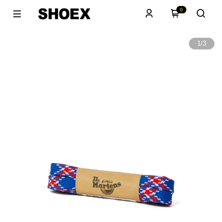
0
1
/
3