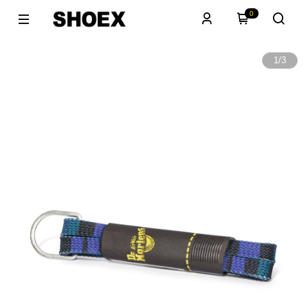
0
1
/
3