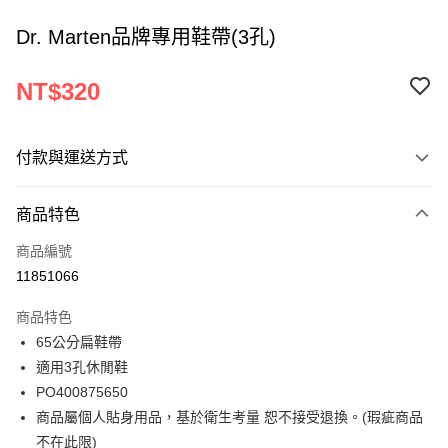
Dr. Marten品牌專用鞋帶(3孔)
NT$320
付款與運送方式
付款方式
商品特色
信用卡一次付款
商品編號
ATM付款
11851066
運送方式
商品特色
65公分扁鞋帶
宅配
適用3孔休閒鞋
每筆NT$120
PO400875650
商品屬個人貼身用品，基於衛生考量 恕不接受退換。(瑕疵商品
不在此限)