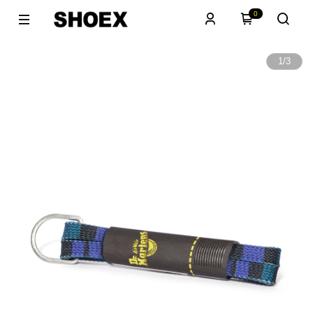
0
1
/
3