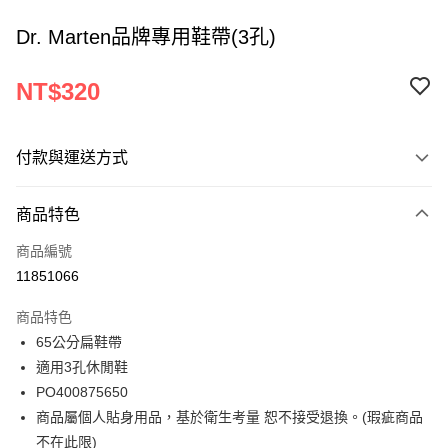
Dr. Marten品牌專用鞋帶(3孔)
NT$320
付款與運送方式
付款方式
商品特色
信用卡一次付款
商品編號
ATM付款
11851066
運送方式
商品特色
65公分扁鞋帶
宅配
適用3孔休閒鞋
每筆NT$120
PO400875650
商品屬個人貼身用品，基於衛生考量 恕不接受退換。(瑕疵商品
不在此限)