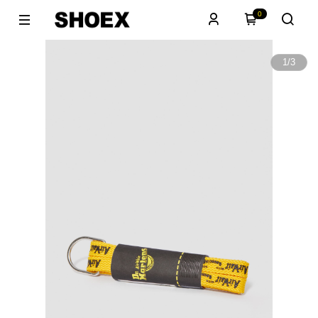
0
1
/
3