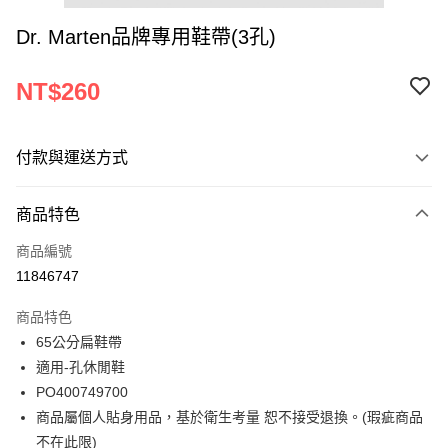
Dr. Marten品牌專用鞋帶(3孔)
NT$260
付款與運送方式
付款方式
商品特色
信用卡一次付款
商品編號
ATM付款
11846747
運送方式
商品特色
65公分扁鞋帶
宅配
適用-孔休閒鞋
每筆NT$120
PO400749700
商品屬個人貼身用品，基於衛生考量 恕不接受退換。(瑕疵商品
不在此限)