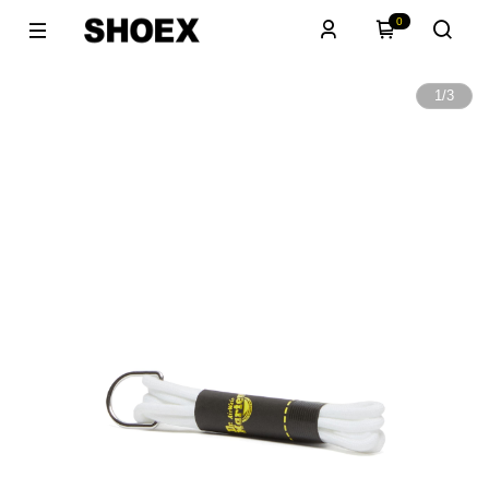
0
1
/
3