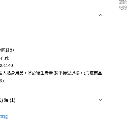
清除
紀錄
次付款
分圓鞋帶
8孔靴
001140
個人貼身用品，基於衛生考量 恕不接受退換。(瑕疵商品
20
限)
類 (1)
邊
客服