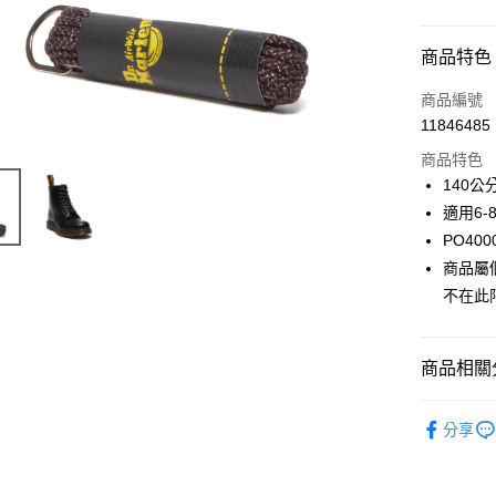
付款方式
商品特色
信用卡一
商品編號
11846485
ATM付款
商品特色
140公
運送方式
適用6-
PO400
宅配
商品屬
每筆NT$1
不在此
商品相關分
配件、週
分享