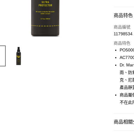
付款方式
商品特色
信用卡一
商品編號
11798534
ATM付款
商品特色
PO500
運送方式
AC770
Dr. M
宅配
雨、防
每筆NT$1
克、尼
產品靜
商品屬
不在此
商品相關分
配件、週