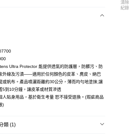
清除
紀錄
次付款
07700
000
artens Ultra Protector 能提供透氣的防護層，防髒污、防
紫外線及污漬——適用於任何顏色的皮革、麂皮、納巴
20
龍或帆布。產品噴灑距離約30公分，薄而均勻地塗抹;讓
置5到10分鐘，讓皮革或材質滲透
個人貼身用品，基於衛生考量 恕不接受退換。(瑕疵商品
限)
類 (1)
邊