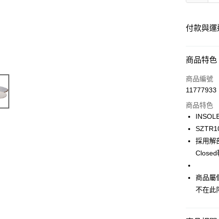
付款與運
付款方式
商品特色
信用卡一
商品編號
11777933
ATM付款
商品特色
INSOL
運送方式
SZTR1
採用解
宅配
Clos
每筆NT$1
商品屬
不在此