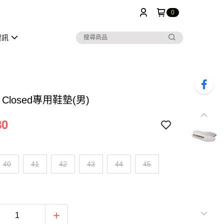
0
資訊
en Closed專用鞋墊(男)
80
40
41
42
43
44
45