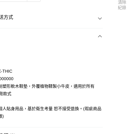
清除
紀錄
送方式
次付款
E-THIC
000000
剖塑形軟木鞋墊，外覆植物鞣製小牛皮，適用於所有
ed鞋款式
20
個人貼身用品，基於衛生考量 恕不接受退換。(瑕疵商品
限)