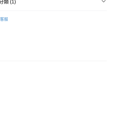
類 (1)
邊
客服