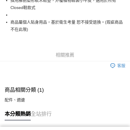
採用解剖塑形軟木鞋墊，外覆植物鞣製小牛皮，適用於所有
Closed鞋款式
商品屬個人貼身用品，基於衛生考量 恕不接受退換。(瑕疵商品
不在此限)
相關推薦
客服
商品相關分類 (1)
配件、週邊
本分類熱銷
全站排行