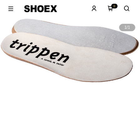
0
1
/
1