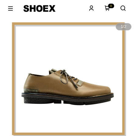
0
1
/
2